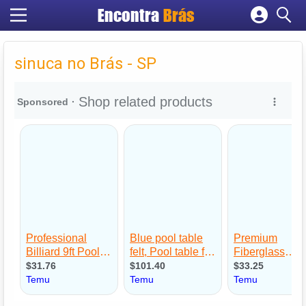
Encontra
Brás
Cadastrar empresa
Fazer login
sinuca no Brás - SP
Criar conta