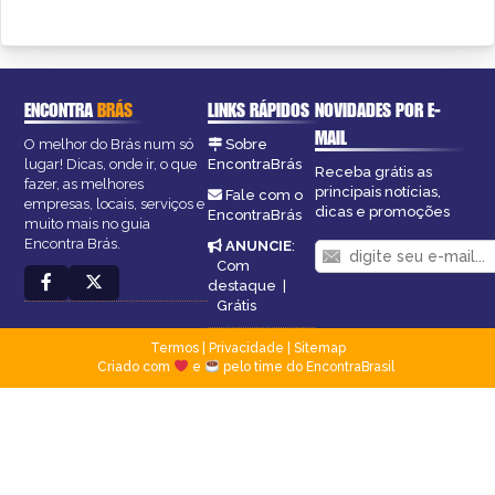
ENCONTRA
BRÁS
LINKS RÁPIDOS
NOVIDADES POR E-
MAIL
O melhor do Brás num só
Sobre
lugar! Dicas, onde ir, o que
EncontraBrás
Receba grátis as
fazer, as melhores
principais notícias,
Fale com o
empresas, locais, serviços e
dicas e promoções
EncontraBrás
muito mais no guia
Encontra Brás.
ANUNCIE
:
Com
destaque
|
Grátis
Termos
|
Privacidade
|
Sitemap
Criado com
e
pelo time do EncontraBrasil