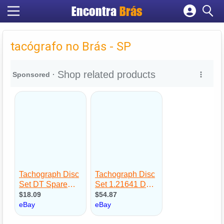
Encontra
Brás
Cadastrar empresa
Fazer login
tacógrafo no Brás - SP
Criar conta