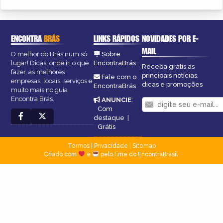
ENCONTRA
BRÁS
LINKS RÁPIDOS
NOVIDADES POR E-
MAIL
O melhor do Brás num só
Sobre
lugar! Dicas, onde ir, o que
EncontraBrás
Receba grátis as
fazer, as melhores
principais notícias,
Fale com o
empresas, locais, serviços e
dicas e promoções
EncontraBrás
muito mais no guia
Encontra Brás.
ANUNCIE
:
Com
destaque
|
Grátis
Termos
|
Privacidade
|
Sitemap
Criado com
e
pelo time do EncontraBrasil