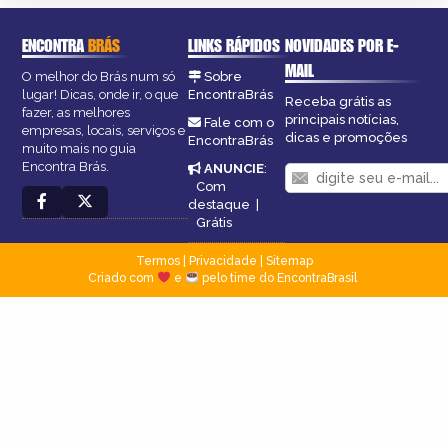
ENCONTRA
BRÁS
LINKS RÁPIDOS
NOVIDADES POR E-
MAIL
O melhor do Brás num só
Sobre
lugar! Dicas, onde ir, o que
EncontraBrás
Receba grátis as
fazer, as melhores
principais notícias,
Fale com o
empresas, locais, serviços e
dicas e promoções
EncontraBrás
muito mais no guia
Encontra Brás.
ANUNCIE
:
Com
destaque
|
Grátis
Termos
|
Privacidade
|
Sitemap
Criado com
e
pelo time do EncontraBrasil