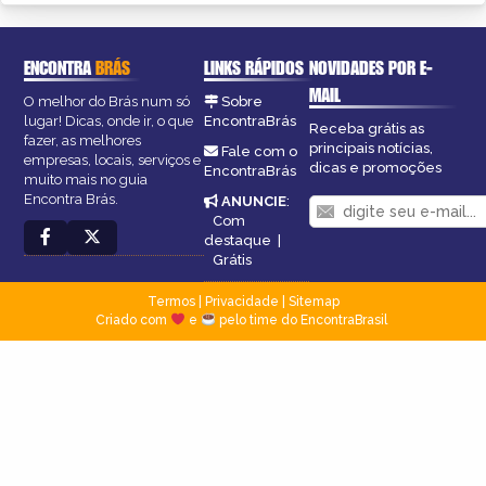
ENCONTRA
BRÁS
LINKS RÁPIDOS
NOVIDADES POR E-
MAIL
O melhor do Brás num só
Sobre
lugar! Dicas, onde ir, o que
EncontraBrás
Receba grátis as
fazer, as melhores
principais notícias,
Fale com o
empresas, locais, serviços e
dicas e promoções
EncontraBrás
muito mais no guia
Encontra Brás.
ANUNCIE
:
Com
destaque
|
Grátis
Termos
|
Privacidade
|
Sitemap
Criado com
e
pelo time do EncontraBrasil