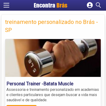
Encontra
Brás
Cadastrar empresa
Fazer login
treinamento personalizado no Brás -
Criar conta
SP
Personal Trainer -Batata Muscle
Assessoria e treinamento personalizado em academias
e clientes particulares que desejam buscar a vida mais
saudável e de qualidade.