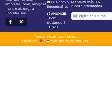
principais notícias,
Fale com o
empresas, locais, serviços e
dicas e promoções
EncontraBrás
muito mais no guia
Encontra Brás.
ANUNCIE
:
Com
destaque
|
Grátis
Termos
|
Privacidade
|
Sitemap
Criado com
e
pelo time do EncontraBrasil