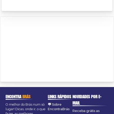
ENCONTRA
BRÁS
LINKS RÁPIDOS
NOVIDADES POR E-
MAIL
O melhor do Brás num só
Sobre
lugar! Dicas, onde ir, o que
EncontraBrás
Receba grátis as
fazer, as melhores