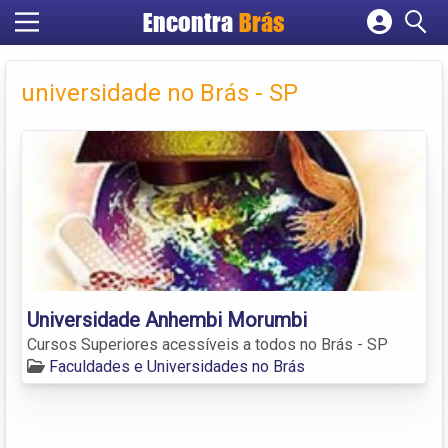
Encontra
Brás
Cadastrar empresa
Fazer login
universidade no Brás - SP
Criar conta
Universidade Anhembi Morumbi
Cursos Superiores acessíveis a todos no Brás - SP
Faculdades e Universidades no Brás