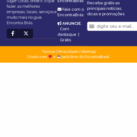
lugar! Dicas, onde ir, o que
EncontraBrás
Receba grátis as
fazer, as melhores
principais notícias,
Fale com o
empresas, locais, serviços e
dicas e promoções
EncontraBrás
muito mais no guia
Encontra Brás.
ANUNCIE
:
Com
destaque
|
Grátis
Termos
|
Privacidade
|
Sitemap
Criado com
e
pelo time do EncontraBrasil