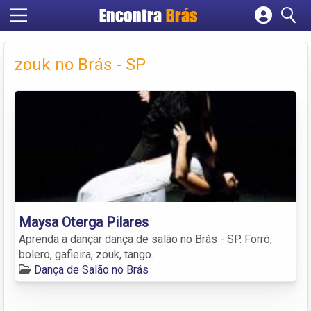
Encontra
Brás
Cadastrar empresa
Fazer login
zouk no Brás - SP
Criar conta
Maysa Oterga Pilares
Aprenda a dançar dança de salão no Brás - SP. Forró,
bolero, gafieira, zouk, tango.
Dança de Salão no Brás