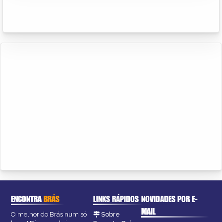
ENCONTRA
BRÁS
LINKS RÁPIDOS
NOVIDADES POR E-
MAIL
O melhor do Brás num só
Sobre