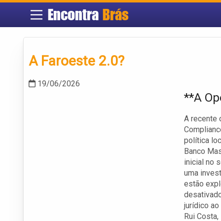
Encontra
Brás
A Faroeste 2.0?
19/06/2026
**A Op
A recente 
Compliance
política l
Banco Mas
inicial no
uma invest
estão expl
desativado
jurídico a
Rui Costa,