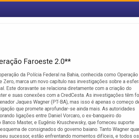
eração Faroeste 2.0**
operação da Polícia Federal na Bahia, conhecida como Operação
 Zero, marca um novo capítulo nas investigações sobre a esfer
ocal. Este doravante se relaciona diretamente com a criação do
ter e suas conexões com a CredCesta. As investigações têm f
 senador Jaques Wagner (PT-BA), mas isso é apenas o começo d
igação que promete aprofundar-se ainda mais. As autoridades
orando ligações entre Daniel Vorcaro, o ex-banqueiro do
 Banco Master, e Eugênio Kruschewsky, que forneceu suporte
o esquema de consignados do governo baiano. Tanto Wagner qua
 seu sucessor, estão enfrentando momentos difíceis, e todos os