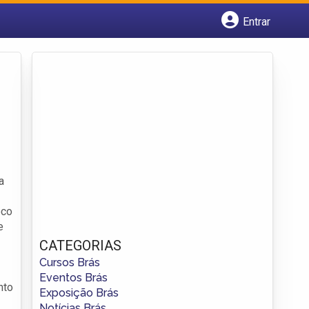
Entrar
Cadastrar empresa
Fazer login
Criar conta
a
oco
e
CATEGORIAS
Cursos Brás
Eventos Brás
nto
Exposição Brás
Notícias Brás