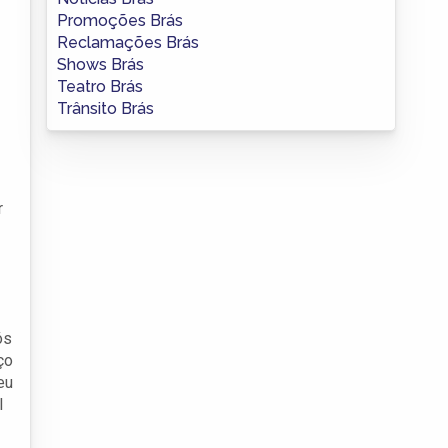
Promoções Brás
Reclamações Brás
Shows Brás
Teatro Brás
Trânsito Brás
r
ós
ço
eu
l