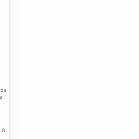
ida
e
. O