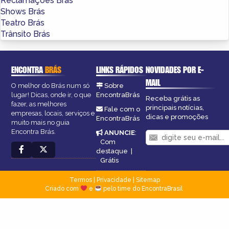
Reclamações Brás
Shows Brás
Teatro Brás
Trânsito Brás
ENCONTRA
BRÁS
LINKS RÁPIDOS
NOVIDADES POR E-
MAIL
O melhor do Brás num só
Sobre
lugar! Dicas, onde ir, o que
EncontraBrás
Receba grátis as
fazer, as melhores
principais notícias,
Fale com o
empresas, locais, serviços e
dicas e promoções
EncontraBrás
muito mais no guia
Encontra Brás.
ANUNCIE
:
Com
destaque
|
Grátis
Termos
|
Privacidade
|
Sitemap
Criado com
e
pelo time do EncontraBrasil