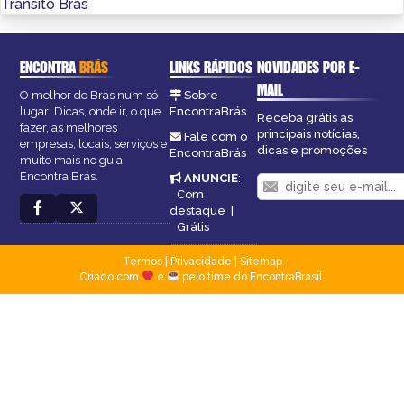
Trânsito Brás
ENCONTRA
BRÁS
LINKS RÁPIDOS
NOVIDADES POR E-
MAIL
O melhor do Brás num só
Sobre
lugar! Dicas, onde ir, o que
EncontraBrás
Receba grátis as
fazer, as melhores
principais notícias,
Fale com o
empresas, locais, serviços e
dicas e promoções
EncontraBrás
muito mais no guia
Encontra Brás.
ANUNCIE
:
Com
destaque
|
Grátis
Termos
|
Privacidade
|
Sitemap
Criado com
e
pelo time do EncontraBrasil