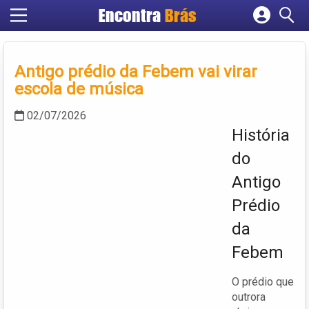
Encontra
Brás
Cadastrar empresa
Fazer login
Antigo prédio da Febem vai virar
Criar conta
escola de música
02/07/2026
História
do
Antigo
Prédio
da
Febem
O prédio que
outrora