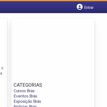
Entrar
Cadastrar empresa
Fazer login
Criar conta
 o
sa
CATEGORIAS
Cursos Brás
Eventos Brás
Exposição Brás
Notícias Brás