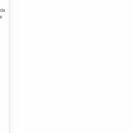
 da
ue