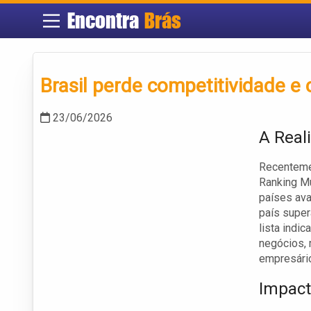
Encontra
Brás
Brasil perde competitividade e
23/06/2026
A Real
Recentemen
Ranking Mu
países ava
país super
lista indi
negócios, 
empresário
Impact