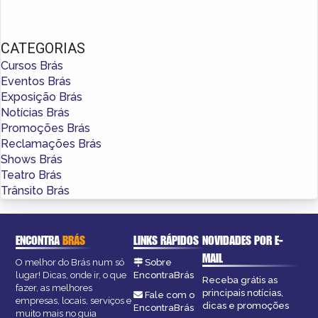
CATEGORIAS
Cursos Brás
Eventos Brás
Exposição Brás
Notícias Brás
Promoções Brás
Reclamações Brás
Shows Brás
Teatro Brás
Trânsito Brás
ENCONTRA
BRÁS
LINKS RÁPIDOS
NOVIDADES POR E-
MAIL
O melhor do Brás num só
Sobre
lugar! Dicas, onde ir, o que
EncontraBrás
Receba grátis as
fazer, as melhores
principais notícias,
Fale com o
empresas, locais, serviços e
dicas e promoções
EncontraBrás
muito mais no guia