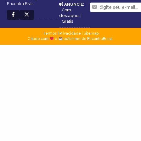
Encontra Brás.
ANUNCIE
:
Com
destaque
|
Grátis
Termos
|
Privacidade
|
Sitemap
Criado com
e
pelo time do EncontraBrasil