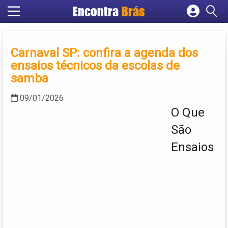
Encontra
Brás
Cadastrar empresa
Fazer login
Carnaval SP: confira a agenda dos
Criar conta
ensaios técnicos da escolas de
samba
09/01/2026
O Que
São
Ensaios