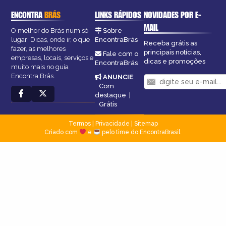
ENCONTRA
BRÁS
LINKS RÁPIDOS
NOVIDADES POR E-
MAIL
O melhor do Brás num só
Sobre
lugar! Dicas, onde ir, o que
EncontraBrás
Receba grátis as
fazer, as melhores
principais notícias,
Fale com o
empresas, locais, serviços e
dicas e promoções
EncontraBrás
muito mais no guia
Encontra Brás.
ANUNCIE
:
Com
destaque
|
Grátis
Termos
|
Privacidade
|
Sitemap
Criado com
e
pelo time do EncontraBrasil