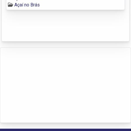
Açaí no Brás