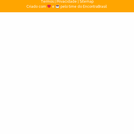
Termos
|
Privacidade
|
Sitemap
Criado com
e
pelo time do EncontraBrasil