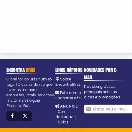
ENCONTRA
BRÁS
LINKS RÁPIDOS
NOVIDADES POR E-
MAIL
O melhor do Brás num só
Sobre
lugar! Dicas, onde ir, o que
EncontraBrás
Receba grátis as
fazer, as melhores
principais notícias,
Fale com o
empresas, locais, serviços e
dicas e promoções
EncontraBrás
muito mais no guia
Encontra Brás.
ANUNCIE
:
Com
destaque
|
Grátis