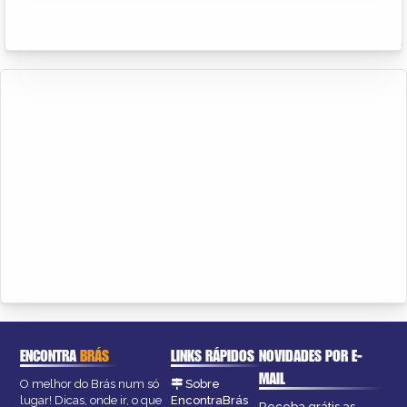
ENCONTRA
BRÁS
LINKS RÁPIDOS
NOVIDADES POR E-
MAIL
O melhor do Brás num só
Sobre
lugar! Dicas, onde ir, o que
EncontraBrás
Receba grátis as