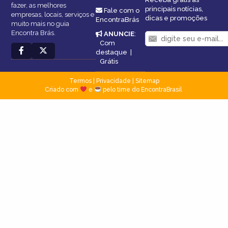
fazer, as melhores
principais notícias,
Fale com o
empresas, locais, serviços e
dicas e promoções
EncontraBrás
muito mais no guia
Encontra Brás.
ANUNCIE
:
Com
destaque
|
Grátis
Termos
|
Privacidade
|
Sitemap
Criado com
e
pelo time do EncontraBrasil