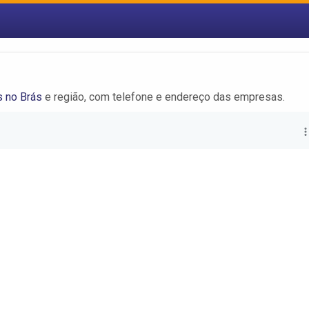
s no Brás
e região, com telefone e endereço das empresas.