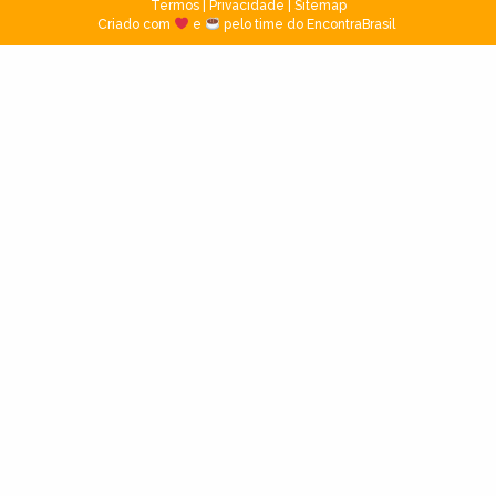
Termos
|
Privacidade
|
Sitemap
Criado com
e
pelo time do EncontraBrasil