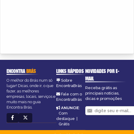
ENCONTRA
BRÁS
LINKS RÁPIDOS
NOVIDADES POR E-
MAIL
O melhor do Brás num só
Sobre
lugar! Dicas, onde ir, o que
EncontraBrás
Receba grátis as
fazer, as melhores
principais notícias,
Fale com o
empresas, locais, serviços e
dicas e promoções
EncontraBrás
muito mais no guia
Encontra Brás.
ANUNCIE
:
Com
destaque
|
Grátis