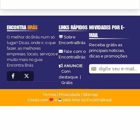
ENCONTRA
BRÁS
LINKS RÁPIDOS
NOVIDADES POR E-
MAIL
O melhor do Brás num só
Sobre
lugar! Dicas, onde ir, o que
EncontraBrás
Receba grátis as
fazer, as melhores
principais notícias,
Fale com o
empresas, locais, serviços e
dicas e promoções
EncontraBrás
muito mais no guia
Encontra Brás.
ANUNCIE
:
Com
destaque
|
Grátis
Termos
|
Privacidade
|
Sitemap
Criado com
e
pelo time do EncontraBrasil