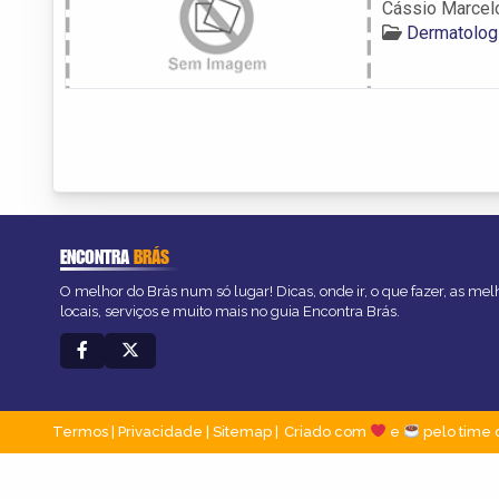
Cássio Marcel
Dermatolog
ENCONTRA
BRÁS
O melhor do Brás num só lugar! Dicas, onde ir, o que fazer, as me
locais, serviços e muito mais no guia Encontra Brás.
Termos
|
Privacidade
|
Sitemap
Criado com
e
pelo time 