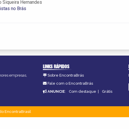
o Siqueira Hernandes
istas no Brás
LINKS RÁPIDOS
lhores empresas,
Sobre EncontraBrás
Fale com o EncontraBrás
ANUNCIE
:
Com destaque
|
Grátis
do EncontraBrasil