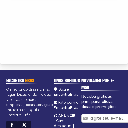
ENCONTRA
BRÁS
LINKS RÁPIDOS
NOVIDADES POR E-
MAIL
O melhor do Brás num só
Sobre
lugar! Dicas, onde ir, o que
EncontraBrás
Receba grátis as
fazer, as melhores
principais notícias,
Fale com o
empresas, locais, serviços e
dicas e promoções
EncontraBrás
muito mais no guia
Encontra Brás.
ANUNCIE
:
Com
destaque
|