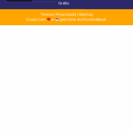
Grátis
Termos
|
Privacidade
|
Sitemap
Criado com
e
pelo time do EncontraBrasil