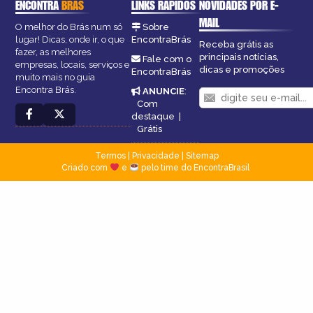
ENCONTRA
BRÁS
LINKS RÁPIDOS
NOVIDADES POR E-
MAIL
O melhor do Brás num só
Sobre
lugar! Dicas, onde ir, o que
EncontraBrás
Receba grátis as
fazer, as melhores
principais notícias,
Fale com o
empresas, locais, serviços e
dicas e promoções
EncontraBrás
muito mais no guia
Encontra Brás.
ANUNCIE
:
Com
destaque
|
Grátis
Termos
|
Privacidade
|
Sitemap
Criado com
e
pelo time do EncontraBrasil