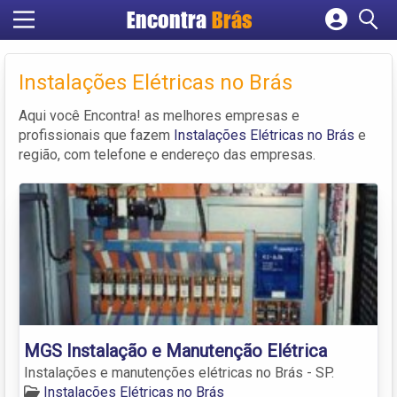
Encontra
Brás
Cadastrar empresa
Fazer login
Instalações Elétricas no Brás
Criar conta
Aqui você Encontra! as melhores empresas e
profissionais que fazem
Instalações Elétricas no Brás
e
região, com telefone e endereço das empresas.
MGS Instalação e Manutenção Elétrica
Instalações e manutenções elétricas no Brás - SP.
Instalações Elétricas no Brás