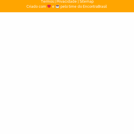
Termos
|
Privacidade
|
Sitemap
Criado com
e
pelo time do EncontraBrasil