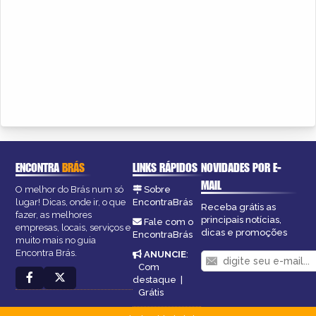
ENCONTRA
BRÁS
LINKS RÁPIDOS
NOVIDADES POR E-
MAIL
O melhor do Brás num só
Sobre
lugar! Dicas, onde ir, o que
EncontraBrás
Receba grátis as
fazer, as melhores
principais notícias,
Fale com o
empresas, locais, serviços e
dicas e promoções
EncontraBrás
muito mais no guia
Encontra Brás.
ANUNCIE
:
Com
destaque
|
Grátis