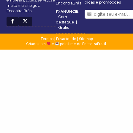
empresas, locais, serviços e
dicas e promoções
EncontraBrás
muito mais no guia
Encontra Brás.
ANUNCIE
:
Com
destaque
|
Grátis
Termos
|
Privacidade
|
Sitemap
Criado com
e
pelo time do EncontraBrasil