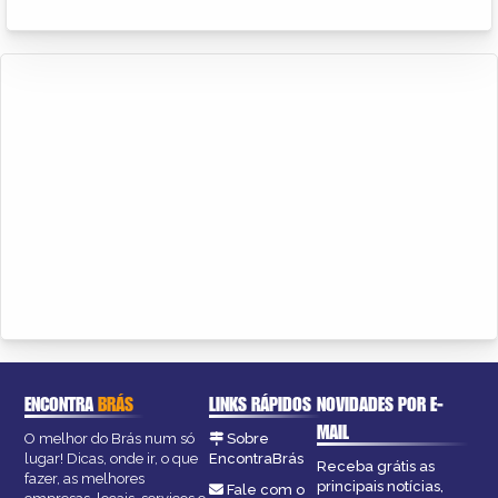
ENCONTRA
BRÁS
LINKS RÁPIDOS
NOVIDADES POR E-
MAIL
O melhor do Brás num só
Sobre
lugar! Dicas, onde ir, o que
EncontraBrás
Receba grátis as
fazer, as melhores
principais notícias,
Fale com o