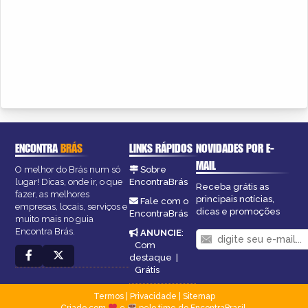
ENCONTRA
BRÁS
LINKS RÁPIDOS
NOVIDADES POR E-
MAIL
O melhor do Brás num só
Sobre
lugar! Dicas, onde ir, o que
EncontraBrás
Receba grátis as
fazer, as melhores
principais notícias,
Fale com o
empresas, locais, serviços e
dicas e promoções
EncontraBrás
muito mais no guia
Encontra Brás.
ANUNCIE
:
Com
destaque
|
Grátis
Termos
|
Privacidade
|
Sitemap
Criado com
e
pelo time do EncontraBrasil