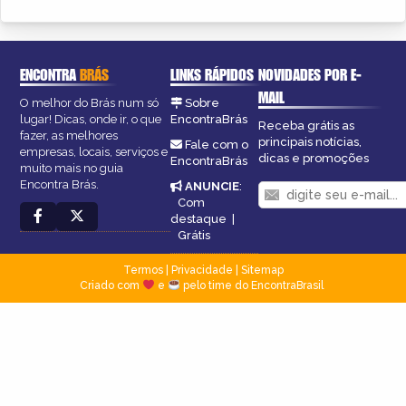
ENCONTRA
BRÁS
LINKS RÁPIDOS
NOVIDADES POR E-
MAIL
O melhor do Brás num só
Sobre
lugar! Dicas, onde ir, o que
EncontraBrás
Receba grátis as
fazer, as melhores
principais notícias,
Fale com o
empresas, locais, serviços e
dicas e promoções
EncontraBrás
muito mais no guia
Encontra Brás.
ANUNCIE
:
Com
destaque
|
Grátis
Termos
|
Privacidade
|
Sitemap
Criado com
e
pelo time do EncontraBrasil