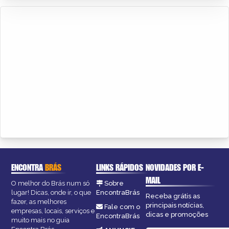
ENCONTRA
BRÁS
LINKS RÁPIDOS
NOVIDADES POR E-
MAIL
O melhor do Brás num só
Sobre
lugar! Dicas, onde ir, o que
EncontraBrás
Receba grátis as
fazer, as melhores
principais notícias,
Fale com o
empresas, locais, serviços e
dicas e promoções
EncontraBrás
muito mais no guia