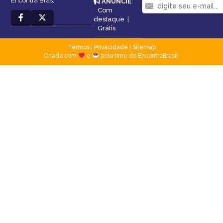
Encontra Brás.
ANUNCIE
:
Com
destaque
|
Grátis
Termos
|
Privacidade
|
Sitemap
Criado com
e
pelo time do EncontraBrasil