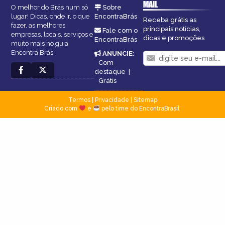
MAIL
O melhor do Brás num só
Sobre
lugar! Dicas, onde ir, o que
EncontraBrás
Receba grátis as
fazer, as melhores
principais notícias,
Fale com o
empresas, locais, serviços e
dicas e promoções
EncontraBrás
muito mais no guia
Encontra Brás.
ANUNCIE
:
Com
destaque
|
Grátis
Termos
|
Privacidade
|
Sitemap
Criado com
e
pelo time do EncontraBrasil