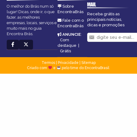
MAIL
O melhor do Brás num só
Sobre
lugar! Dicas, onde ir, o que
EncontraBrás
Receba grátis as
fazer, as melhores
principais notícias,
Fale com o
empresas, locais, serviços e
dicas e promoções
EncontraBrás
muito mais no guia
Encontra Brás.
ANUNCIE
:
Com
destaque
|
Grátis
Termos
|
Privacidade
|
Sitemap
Criado com
e
pelo time do EncontraBrasil