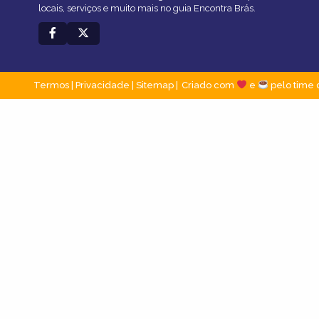
locais, serviços e muito mais no guia Encontra Brás.
Termos
|
Privacidade
|
Sitemap
Criado com
e
pelo time 