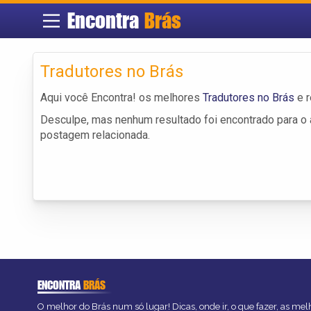
Encontra
Brás
Tradutores no Brás
Aqui você Encontra! os melhores
Tradutores no Brás
e r
Desculpe, mas nenhum resultado foi encontrado para o a
postagem relacionada.
ENCONTRA
BRÁS
O melhor do Brás num só lugar! Dicas, onde ir, o que fazer, as me