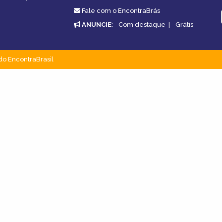
Fale com o EncontraBrás
ANUNCIE
:
Com destaque
|
Grátis
do EncontraBrasil