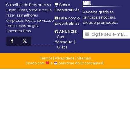
MAIL
O melhor do Brás num só
Sobre
lugar! Dicas, onde ir, o que
EncontraBrás
Receba grátis as
fazer, as melhores
principais notícias,
Fale com o
empresas, locais, serviços e
dicas e promoções
EncontraBrás
muito mais no guia
Encontra Brás.
ANUNCIE
:
Com
destaque
|
Grátis
Termos
|
Privacidade
|
Sitemap
Criado com
e
pelo time do EncontraBrasil