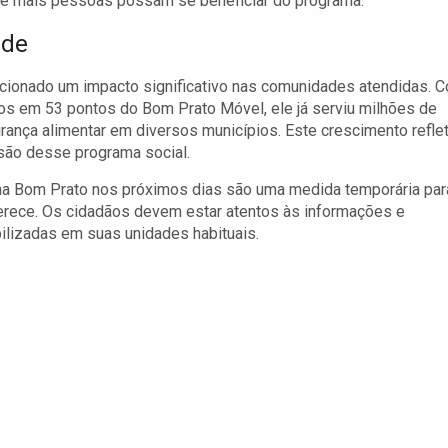
que mais pessoas possam se beneficiar do programa.
ade
cionado um impacto significativo nas comunidades atendidas. 
dos em 53 pontos do Bom Prato Móvel, ele já serviu milhões de
urança alimentar em diversos municípios. Este crescimento refle
são desse programa social.
a Bom Prato nos próximos dias são uma medida temporária par
merece. Os cidadãos devem estar atentos às informações e
bilizadas em suas unidades habituais.