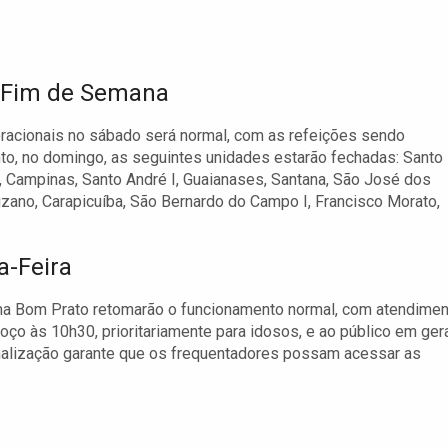
o Fim de Semana
eracionais no sábado será normal, com as refeições sendo
nto, no domingo, as seguintes unidades estarão fechadas: Santo
, Campinas, Santo André I, Guaianases, Santana, São José dos
zano, Carapicuíba, São Bernardo do Campo I, Francisco Morato,
a-Feira
ama Bom Prato retomarão o funcionamento normal, com atendime
ço às 10h30, prioritariamente para idosos, e ao público em ger
ormalização garante que os frequentadores possam acessar as