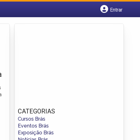
Entrar
Cadastrar empresa
Fazer login
Criar conta
a
s
a
CATEGORIAS
Cursos Brás
Eventos Brás
Exposição Brás
Notícias Brás