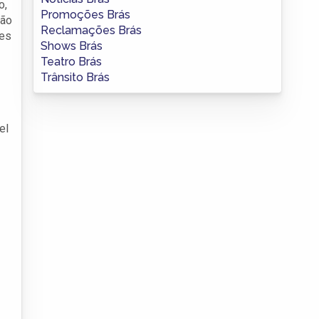
o,
Promoções Brás
rão
Reclamações Brás
des
Shows Brás
Teatro Brás
Trânsito Brás
el