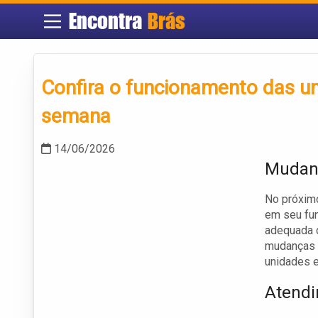
Encontra
Brás
Confira o funcionamento das un
semana
14/06/2026
Mudan
No próxim
em seu fun
adequada d
mudanças o
unidades 
Atendi