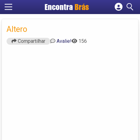
Encontra
Brás
Cadastrar empresa
Fazer login
Altero
Criar conta
Compartilhar
Avalie!
156