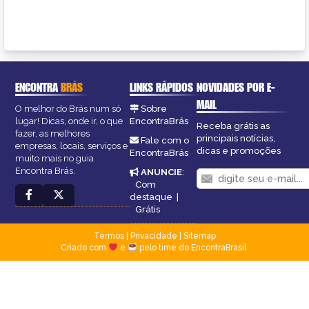
ENCONTRA
BRÁS
LINKS RÁPIDOS
NOVIDADES POR E-
MAIL
O melhor do Brás num só
Sobre
lugar! Dicas, onde ir, o que
EncontraBrás
Receba grátis as
fazer, as melhores
principais notícias,
Fale com o
empresas, locais, serviços e
dicas e promoções
EncontraBrás
muito mais no guia
Encontra Brás.
ANUNCIE
:
Com
destaque
|
Grátis
Termos
|
Privacidade
|
Sitemap
Criado com
e
pelo time do EncontraBrasil