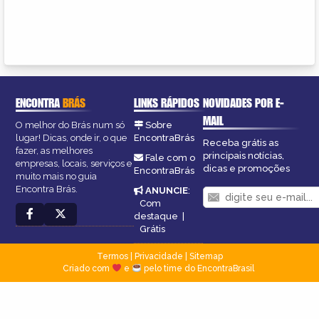
ENCONTRA
BRÁS
LINKS RÁPIDOS
NOVIDADES POR E-
MAIL
O melhor do Brás num só
Sobre
lugar! Dicas, onde ir, o que
EncontraBrás
Receba grátis as
fazer, as melhores
principais notícias,
Fale com o
empresas, locais, serviços e
dicas e promoções
EncontraBrás
muito mais no guia
Encontra Brás.
ANUNCIE
:
Com
destaque
|
Grátis
Termos
|
Privacidade
|
Sitemap
Criado com
e
pelo time do EncontraBrasil