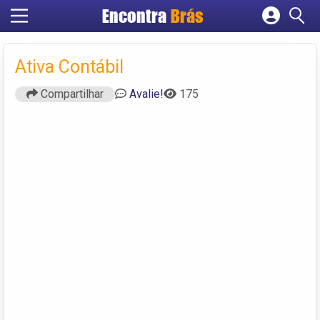
Encontra
Brás
Cadastrar empresa
Fazer login
Ativa Contábil
Criar conta
Compartilhar
Avalie!
175