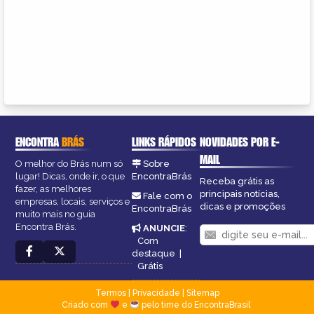
ENCONTRA
BRÁS
LINKS RÁPIDOS
NOVIDADES POR E-
MAIL
O melhor do Brás num só
Sobre
lugar! Dicas, onde ir, o que
EncontraBrás
Receba grátis as
fazer, as melhores
principais notícias,
Fale com o
empresas, locais, serviços e
dicas e promoções
EncontraBrás
muito mais no guia
Encontra Brás.
ANUNCIE
:
Com
destaque
|
Grátis
Termos
|
Privacidade
|
Sitemap
Criado com
e
pelo time do EncontraBrasil