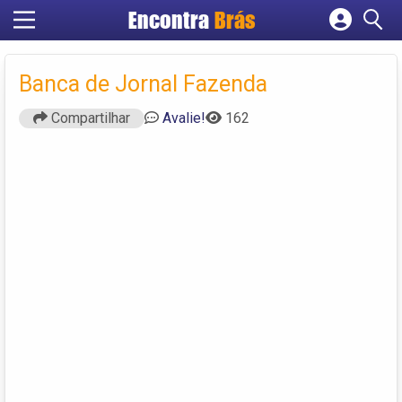
Encontra
Brás
Cadastrar empresa
Fazer login
Banca de Jornal Fazenda
Criar conta
Compartilhar
Avalie!
162