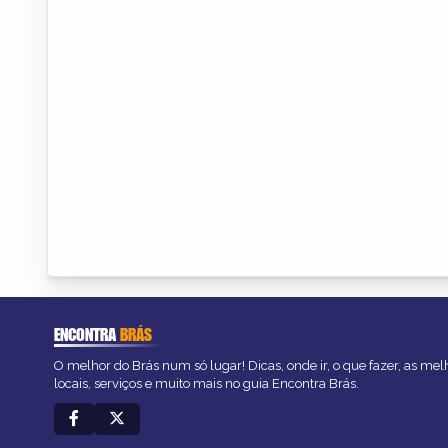
ENCONTRA
BRÁS
O melhor do Brás num só lugar! Dicas, onde ir, o que fazer, as me
locais, serviços e muito mais no guia Encontra Brás.