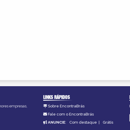
LINKS RÁPIDOS
lhores empresas,
Sobre EncontraBrás
Fale com o EncontraBrás
ANUNCIE
:
Com destaque
|
Grátis