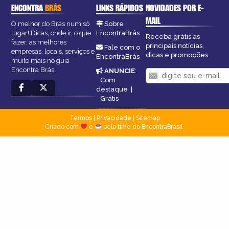
ENCONTRA
BRÁS
LINKS RÁPIDOS
NOVIDADES POR E-
MAIL
O melhor do Brás num só
Sobre
lugar! Dicas, onde ir, o que
EncontraBrás
Receba grátis as
fazer, as melhores
principais notícias,
Fale com o
empresas, locais, serviços e
dicas e promoções
EncontraBrás
muito mais no guia
Encontra Brás.
ANUNCIE
:
Com
destaque
|
Grátis
Termos
|
Privacidade
|
Sitemap
Criado com
e
pelo time do EncontraBrasil