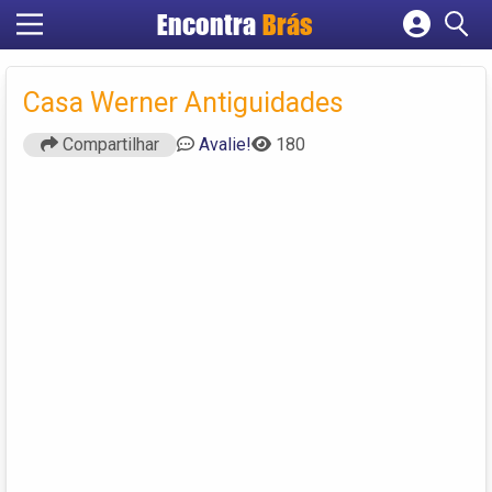
Encontra
Brás
Cadastrar empresa
Fazer login
Casa Werner Antiguidades
Criar conta
Compartilhar
Avalie!
180