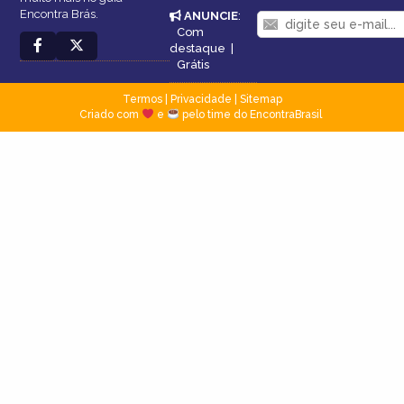
Encontra Brás.
ANUNCIE
:
Com
destaque
|
Grátis
Termos
|
Privacidade
|
Sitemap
Criado com
e
pelo time do EncontraBrasil