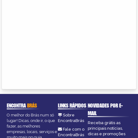
ENCONTRA
BRÁS
LINKS RÁPIDOS
NOVIDADES POR E-
MAIL
O melhor do Brás num só
Sobre
lugar! Dicas, onde ir, o que
EncontraBrás
Receba grátis as
fazer, as melhores
principais notícias,
Fale com o
empresas, locais, serviços e
dicas e promoções
EncontraBrás
muito mais no guia