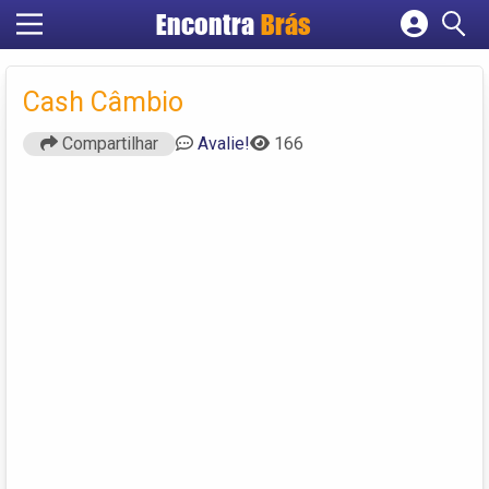
Encontra
Brás
Cadastrar empresa
Fazer login
Cash Câmbio
Criar conta
Compartilhar
Avalie!
166