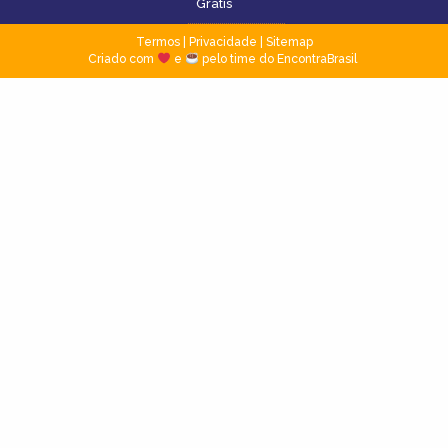
Grátis
Termos
|
Privacidade
|
Sitemap
Criado com
e
pelo time do EncontraBrasil