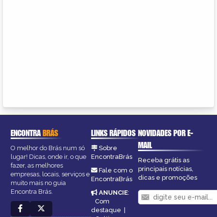
ENCONTRA
BRÁS
LINKS RÁPIDOS
NOVIDADES POR E-
MAIL
O melhor do Brás num só
Sobre
lugar! Dicas, onde ir, o que
EncontraBrás
Receba grátis as
fazer, as melhores
principais notícias,
Fale com o
empresas, locais, serviços e
dicas e promoções
EncontraBrás
muito mais no guia
Encontra Brás.
ANUNCIE
:
Com
destaque
|