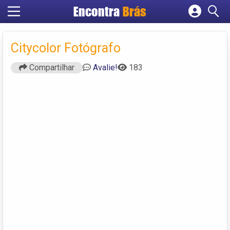
Encontra
Brás
Cadastrar empresa
Fazer login
Citycolor Fotógrafo
Criar conta
Compartilhar
Avalie!
183