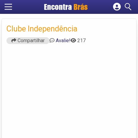
Encontra
Brás
Cadastrar empresa
Fazer login
Clube Independência
Criar conta
Compartilhar
Avalie!
217