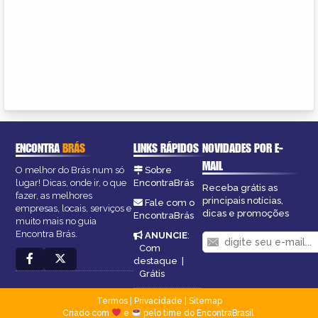
ENCONTRA
BRÁS
LINKS RÁPIDOS
NOVIDADES POR E-
MAIL
O melhor do Brás num só
Sobre
lugar! Dicas, onde ir, o que
EncontraBrás
Receba grátis as
fazer, as melhores
principais notícias,
Fale com o
empresas, locais, serviços e
dicas e promoções
EncontraBrás
muito mais no guia
Encontra Brás.
ANUNCIE
:
Com
destaque
|
Grátis
Termos
|
Privacidade
|
Sitemap
Criado com
e
pelo time do EncontraBrasil