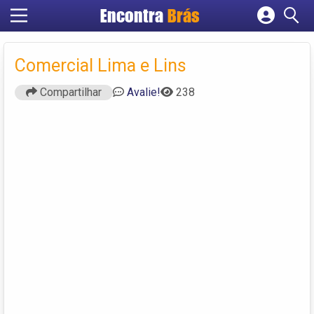
Encontra
Brás
Cadastrar empresa
Fazer login
Comercial Lima e Lins
Criar conta
Compartilhar
Avalie!
238