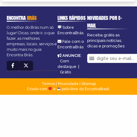
ENCONTRA
BRÁS
LINKS RÁPIDOS
NOVIDADES POR E-
MAIL
O melhor do Brás num só
Sobre
lugar! Dicas, onde ir, o que
EncontraBrás
Receba grátis as
fazer, as melhores
principais notícias,
Fale com o
empresas, locais, serviços e
dicas e promoções
EncontraBrás
muito mais no guia
Encontra Brás.
ANUNCIE
:
Com
destaque
|
Grátis
Termos
|
Privacidade
|
Sitemap
Criado com
e
pelo time do EncontraBrasil