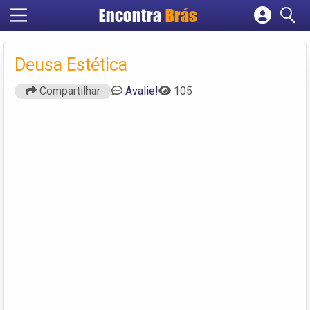
Encontra
Brás
Cadastrar empresa
Fazer login
Deusa Estética
Criar conta
Compartilhar
Avalie!
105