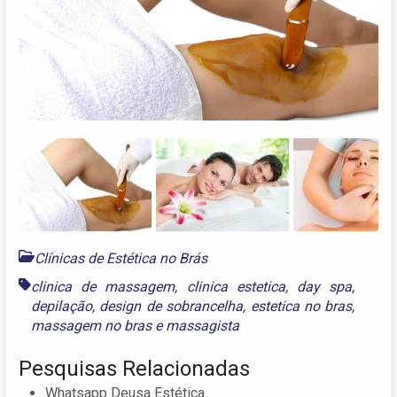
Next
Clínicas de Estética no Brás
clinica de massagem
,
clinica estetica
,
day spa
,
depilação
,
design de sobrancelha
,
estetica no bras
,
massagem no bras
e
massagista
Pesquisas Relacionadas
Whatsapp Deusa Estética