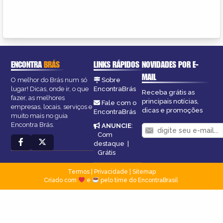
ENCONTRA
BRÁS
LINKS RÁPIDOS
NOVIDADES POR E-
MAIL
O melhor do Brás num só
Sobre
lugar! Dicas, onde ir, o que
EncontraBrás
Receba grátis as
fazer, as melhores
principais notícias,
Fale com o
empresas, locais, serviços e
dicas e promoções
EncontraBrás
muito mais no guia
Encontra Brás.
ANUNCIE
:
Com
destaque
|
Grátis
Termos
|
Privacidade
|
Sitemap
Criado com
e
pelo time do EncontraBrasil