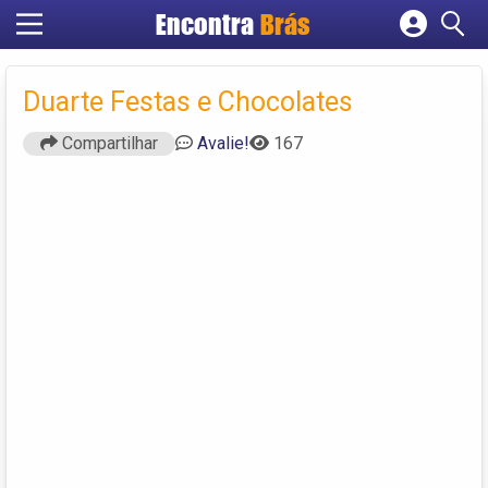
Encontra
Brás
Cadastrar empresa
Fazer login
Duarte Festas e Chocolates
Criar conta
Compartilhar
Avalie!
167