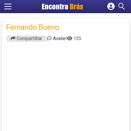
Encontra
Brás
Cadastrar empresa
Fazer login
Fernando Bueno
Criar conta
Compartilhar
Avalie!
155