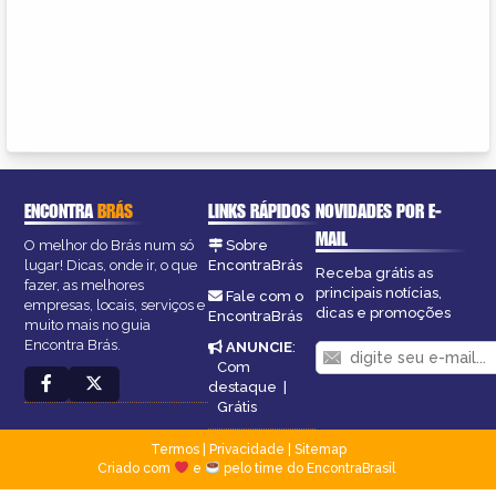
ENCONTRA
BRÁS
LINKS RÁPIDOS
NOVIDADES POR E-
MAIL
O melhor do Brás num só
Sobre
lugar! Dicas, onde ir, o que
EncontraBrás
Receba grátis as
fazer, as melhores
principais notícias,
Fale com o
empresas, locais, serviços e
dicas e promoções
EncontraBrás
muito mais no guia
Encontra Brás.
ANUNCIE
:
Com
destaque
|
Grátis
Termos
|
Privacidade
|
Sitemap
Criado com
e
pelo time do EncontraBrasil