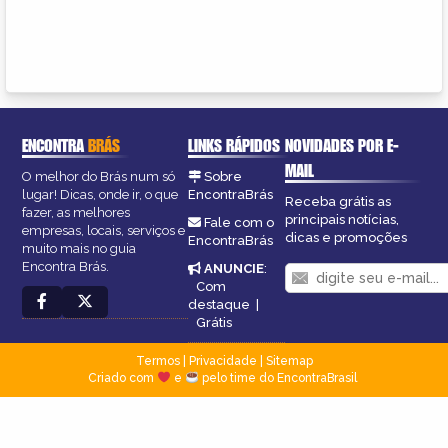
ENCONTRA
BRÁS
LINKS RÁPIDOS
NOVIDADES POR E-
MAIL
O melhor do Brás num só
Sobre
lugar! Dicas, onde ir, o que
EncontraBrás
Receba grátis as
fazer, as melhores
principais notícias,
Fale com o
empresas, locais, serviços e
dicas e promoções
EncontraBrás
muito mais no guia
Encontra Brás.
ANUNCIE
:
Com
destaque
|
Grátis
Termos
|
Privacidade
|
Sitemap
Criado com
e
pelo time do EncontraBrasil