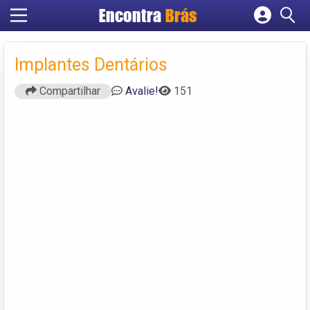
Encontra
Brás
Cadastrar empresa
Fazer login
Implantes Dentários
Criar conta
Compartilhar
Avalie!
151