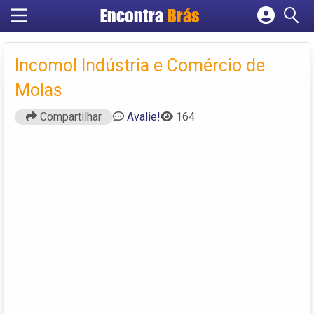
Encontra
Brás
Cadastrar empresa
Fazer login
Incomol Indústria e Comércio de
Criar conta
Molas
Compartilhar
Avalie!
164