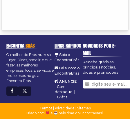
ENCONTRA
BRÁS
LINKS RÁPIDOS
NOVIDADES POR E-
MAIL
O melhor do Brás num só
Sobre
lugar! Dicas, onde ir, o que
EncontraBrás
Receba grátis as
fazer, as melhores
principais notícias,
Fale com o
empresas, locais, serviços e
dicas e promoções
EncontraBrás
muito mais no guia
Encontra Brás.
ANUNCIE
:
Com
destaque
|
Grátis
Termos
|
Privacidade
|
Sitemap
Criado com
e
pelo time do EncontraBrasil