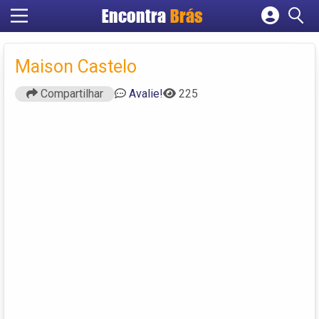
Encontra
Brás
Cadastrar empresa
Fazer login
Maison Castelo
Criar conta
Compartilhar
Avalie!
225