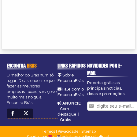
ENCONTRA
BRÁS
LINKS RÁPIDOS
NOVIDADES POR E-
MAIL
O melhor do Brás num só
Sobre
lugar! Dicas, onde ir, o que
EncontraBrás
Receba grátis as
fazer, as melhores
principais notícias,
Fale com o
empresas, locais, serviços e
dicas e promoções
EncontraBrás
muito mais no guia
Encontra Brás.
ANUNCIE
:
Com
destaque
|
Grátis
Termos
|
Privacidade
|
Sitemap
Criado com
e
pelo time do EncontraBrasil