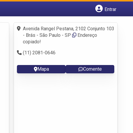
Entrar
Cadastrar empresa
Fazer login
Avenida Rangel Pestana, 2102 Conjunto 103
Criar conta
- Brás - São Paulo - SP
Endereço
copiado!
(11) 2081-0646
Mapa
Comente