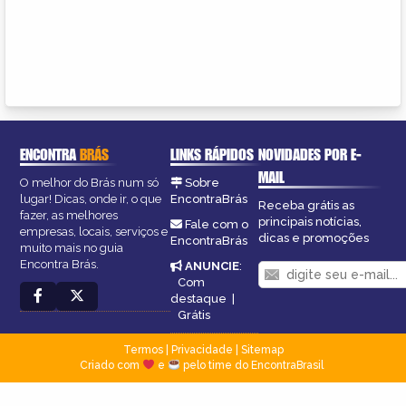
ENCONTRA
BRÁS
LINKS RÁPIDOS
NOVIDADES POR E-
MAIL
O melhor do Brás num só
Sobre
lugar! Dicas, onde ir, o que
EncontraBrás
Receba grátis as
fazer, as melhores
principais notícias,
Fale com o
empresas, locais, serviços e
dicas e promoções
EncontraBrás
muito mais no guia
Encontra Brás.
ANUNCIE
:
Com
destaque
|
Grátis
Termos
|
Privacidade
|
Sitemap
Criado com
e
pelo time do EncontraBrasil