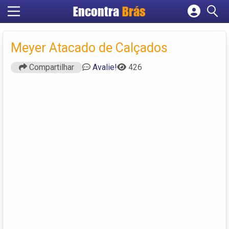
Encontra
Brás
Cadastrar empresa
Fazer login
Meyer Atacado de Calçados
Criar conta
Compartilhar
Avalie!
426