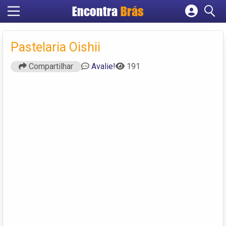
Encontra
Brás
Cadastrar empresa
Fazer login
Pastelaria Oishii
Criar conta
Compartilhar
Avalie!
191