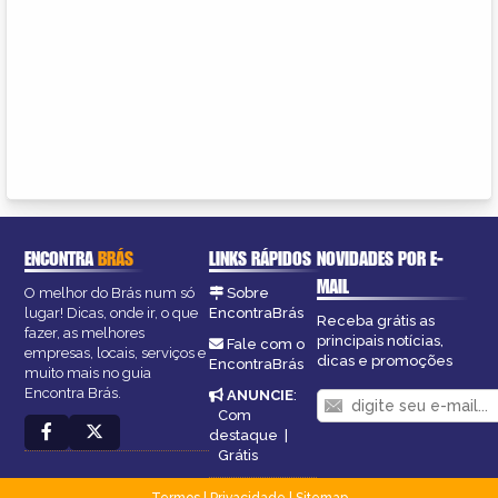
ENCONTRA
BRÁS
LINKS RÁPIDOS
NOVIDADES POR E-
MAIL
O melhor do Brás num só
Sobre
lugar! Dicas, onde ir, o que
EncontraBrás
Receba grátis as
fazer, as melhores
principais notícias,
Fale com o
empresas, locais, serviços e
dicas e promoções
EncontraBrás
muito mais no guia
Encontra Brás.
ANUNCIE
:
Com
destaque
|
Grátis
Termos
|
Privacidade
|
Sitemap