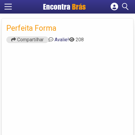
Encontra
Brás
Cadastrar empresa
Fazer login
Perfeita Forma
Criar conta
Compartilhar
Avalie!
208