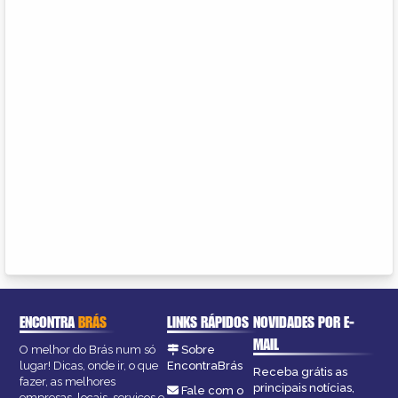
ENCONTRA
BRÁS
LINKS RÁPIDOS
NOVIDADES POR E-
MAIL
O melhor do Brás num só
Sobre
lugar! Dicas, onde ir, o que
EncontraBrás
Receba grátis as
fazer, as melhores
principais notícias,
Fale com o
empresas, locais, serviços e