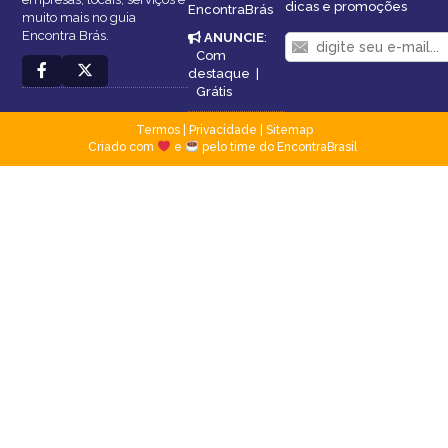
dicas e promoções
EncontraBrás
muito mais no guia
Encontra Brás.
ANUNCIE
:
Com
destaque
|
Grátis
Termos
|
Privacidade
|
Sitemap
Criado com
e
pelo time do EncontraBrasil