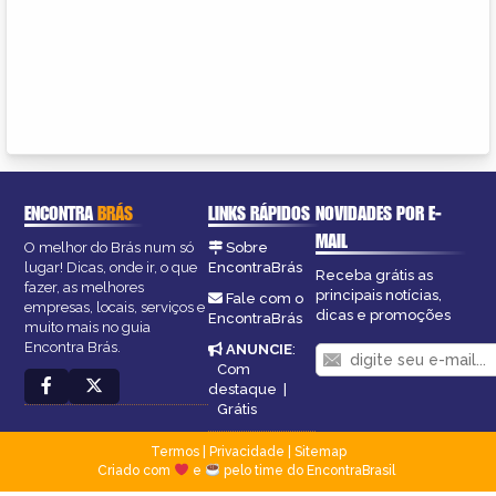
ENCONTRA
BRÁS
LINKS RÁPIDOS
NOVIDADES POR E-
MAIL
O melhor do Brás num só
Sobre
lugar! Dicas, onde ir, o que
EncontraBrás
Receba grátis as
fazer, as melhores
principais notícias,
Fale com o
empresas, locais, serviços e
dicas e promoções
EncontraBrás
muito mais no guia
Encontra Brás.
ANUNCIE
:
Com
destaque
|
Grátis
Termos
|
Privacidade
|
Sitemap
Criado com
e
pelo time do EncontraBrasil