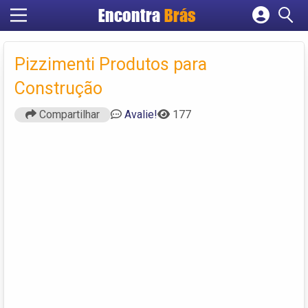
Encontra
Brás
Cadastrar empresa
Fazer login
Pizzimenti Produtos para
Criar conta
Construção
Compartilhar
Avalie!
177